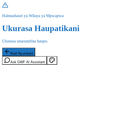
Halmashauri ya Wilaya ya Mpwapwa
Ukurasa Haupatikani
Ukurasa unaoutafuta haupo.
Rudi Nyumbani
Ask GWF AI Assistant