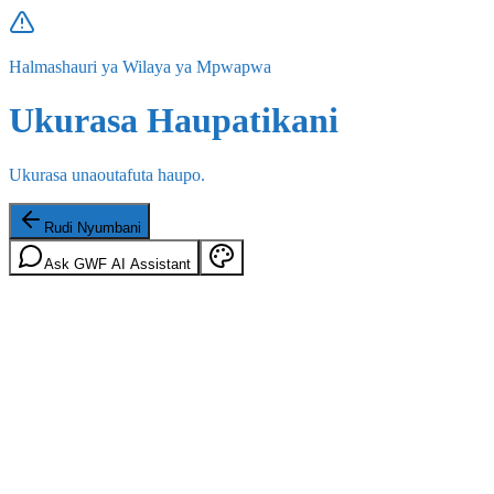
Halmashauri ya Wilaya ya Mpwapwa
Ukurasa Haupatikani
Ukurasa unaoutafuta haupo.
Rudi Nyumbani
Ask GWF AI Assistant