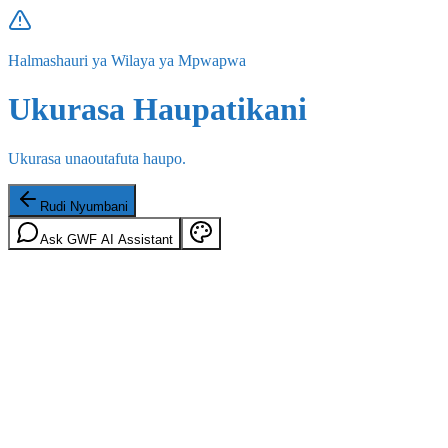
Halmashauri ya Wilaya ya Mpwapwa
Ukurasa Haupatikani
Ukurasa unaoutafuta haupo.
Rudi Nyumbani
Ask GWF AI Assistant